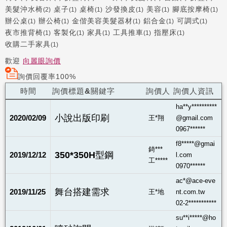
美髮沖水椅
桌子
桌椅
沙發換皮
美容
腳底按摩椅
(2)
(1)
(1)
(1)
(1)
(1)
辦公桌
辦公椅
金偕美容美髮器材
鋁合金
可調式
(1)
(1)
(1)
(1)
(1)
夜市推背椅
客製化
家具
工具推車
指壓床
(1)
(1)
(1)
(1)
(1)
收購二手家具
(1)
歡迎
向麗眼詢價
詢價回覆率100%
時間
詢價標題&關鍵字
詢價人
詢價人資訊
ha**y**********
小說出版印刷
2020/02/09
王*翔
@gmail.com
0967******
f8*****@gmai
錡***
350*350H型鋼
2019/12/12
l.com
工*****
0970******
ac*@ace-eve
舞台搭建需求
2019/11/25
王*地
nt.com.tw
02-2***********
su**i*****@ho