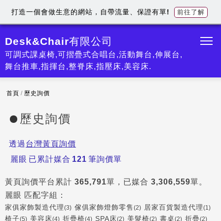
打造一個會做生意的網站，自帶流量、保證有單!
前往了解
Desk&Chair有限公司
可調式課桌椅,可摺疊式合唱台,活動舞台,伸展台,
舞台推車,指揮台,整脊床,指壓床,美容床.
首頁
/
歷史詢價
歷史詢價
透過
台灣黃頁詢價
麗眼
已累計媒合
121
筆詢價單
黃頁詢價平台累計
365,791
單，已媒合
3,306,559
單。
麗眼
匹配字組：
家俱家飾製造代理
傢俱家飾燈飾零售
居家百貨製造代理
(3)
(2)
(1)
椅子
美容床
折疊椅
SPA床
美髮椅
書桌
折疊
(5)
(4)
(4)
(2)
(2)
(2)
(2)