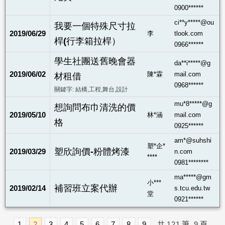
0900******
ci**y*****@ou
我要一個特殊尺寸拉
2019/06/29
李
tlook.com
桿(行李箱拉桿）
0966******
學生社團送舊晚會器
da**i*****@g
2019/06/02
陳*霖
mail.com
材租借
0968******
關鍵字: 結構,工程,舞台,設計
mu*8*****@g
想詢問布巾清洗的價
2019/05/10
林*涵
mail.com
格
0925******
am*@suhshi
塑*企*
塑欣詢價-粉體烤漆
2019/03/29
n.com
****
0981********
ma*****@gm
小***
補習班立案代辦
2019/02/14
s.tcu.edu.tw
堂
0921******
1
2
3
4
5
6
7
8
9
共
121
筆
9
頁