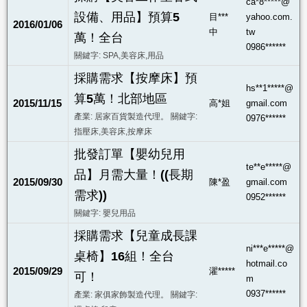
ca*8*****@
設備、用品】預算5
目***
yahoo.com.
2016/01/06
中
tw
萬！全台
0986******
關鍵字: SPA,美容床,用品
採購需求【按摩床】預
hs**1*****@
算5萬！北部地區
2015/11/15
高*姐
gmail.com
產業: 居家百貨製造代理。 關鍵字:
0976******
指壓床,美容床,按摩床
批發訂單【嬰幼兒用
te**e*****@
品】月需大量！((長期
2015/09/30
陳*盈
gmail.com
需求))
0952******
關鍵字: 嬰兒用品
採購需求【兒童成長課
ni***e*****@
桌椅】16組！全台
hotmail.co
2015/09/29
濯*****
可！
m
0937******
產業: 家俱家飾製造代理。 關鍵字: