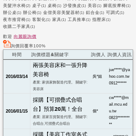
美髮沖水椅
桌子
桌椅
沙發換皮
美容
腳底按摩椅
(2)
(1)
(1)
(1)
(1)
(1)
辦公桌
辦公椅
金偕美容美髮器材
鋁合金
可調式
(1)
(1)
(1)
(1)
(1)
夜市推背椅
客製化
家具
工具推車
指壓床
(1)
(1)
(1)
(1)
(1)
收購二手家具
(1)
歡迎
向麗眼詢價
詢價回覆率100%
時間
詢價標題&關鍵字
詢價人
詢價人資訊
兩張美容床和一張升降
jue*****@ya
美容椅
2016/03/14
吳*姐
hoo.com.tw
產業: 家俱家飾製造代理。 關鍵字:
0912******
美容床
cw*****@m
採購【可摺疊式合唱
ail.mcu.ed
台】預算20萬！全台
2016/01/15
個*
u.tw
產業: 居家百貨製造代理。 關鍵字:
0823********
合唱台,可摺疊式合唱台
**
採購【美容工作室各式