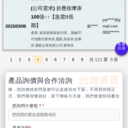
(公司需求) 折疊按摩床
100張↑↑【急需!!長
joe*****@g
期】
2015/03/06
振*****
mail.com
0932******
產業: 家俱家飾製造代理。 關鍵字:
可摺疊式整脊床,麗眼,美容床,按摩
床,麗眼企業有限公司,整脊床
1
2
3
4
5
6
7
8
9
共
121
筆
9
頁
產品詢價與合作洽詢
嗨，想詢價或有問題都可以直接寫在下面，不用寫得很正
式，我們看得懂就好，留下聯絡方式後，我們會盡快回覆你
想詢問什麼呢？
需求說明