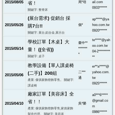
2015/08/05
周*培
ail.com
省！
0933******
關鍵字: 整脊床
(展台需求) 促銷台 採
ap*****@ya
2015/05/26
個*
hoo.com.tw
購7台!!
0920******
關鍵字: 展台,鋁合金,展示台
te*****@yah
學校訂單【木桌】大
臺中**
oo.com.tw
2015/05/14
*******
量！ ((全省))
04-2*********
*
關鍵字: 桌子
**
教學設備【單人課桌椅
er**a*****@
二***
yahoo.com.
(二手)】200組
2015/05/06
通
tw
產業: 傢俱家飾燈飾零售。 關鍵字:
0925******
課桌椅
廠家訂單【美容床】全
a0***6*****
@gmail.co
省！！
2015/04/10
吳*榮
m
產業: 傢俱家飾燈飾零售,家俱家飾
0986******
製造代理。 關鍵字: 美容床