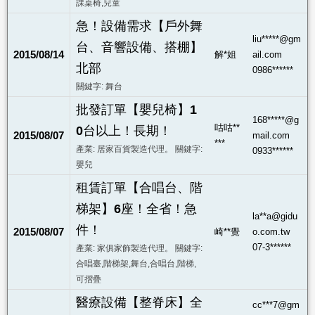
課桌椅,兒童
急！設備需求【戶外舞
liu*****@gm
台、音響設備、搭棚】
2015/08/14
解*姐
ail.com
北部
0986******
關鍵字: 舞台
批發訂單【嬰兒椅】1
168*****@g
咕咕**
0台以上！長期！
2015/08/07
mail.com
***
產業: 居家百貨製造代理。 關鍵字:
0933******
嬰兒
租賃訂單【合唱台、階
梯架】6座！全省！急
la**a@gidu
件！
2015/08/07
崎**覺
o.com.tw
07-3******
產業: 家俱家飾製造代理。 關鍵字:
合唱臺,階梯架,舞台,合唱台,階梯,
可摺疊
醫療設備【整脊床】全
cc***7@gm