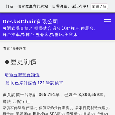
打造一個會做生意的網站，自帶流量、保證有單!
前往了解
Desk&Chair有限公司
可調式課桌椅,可摺疊式合唱台,活動舞台,伸展台,
舞台推車,指揮台,整脊床,指壓床,美容床.
首頁
/
歷史詢價
歷史詢價
透過
台灣黃頁詢價
麗眼
已累計媒合
121
筆詢價單
黃頁詢價平台累計
365,791
單，已媒合
3,306,559
單。
麗眼
匹配字組：
家俱家飾製造代理
傢俱家飾燈飾零售
居家百貨製造代理
(3)
(2)
(1)
椅子
美容床
折疊椅
SPA床
美髮椅
書桌
折疊
(5)
(4)
(4)
(2)
(2)
(2)
(2)