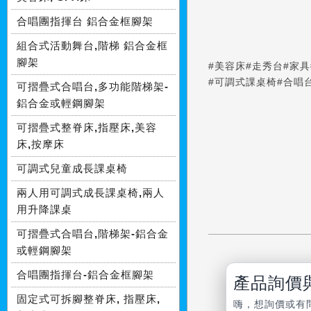
合唱團指揮台 鋁合金框腳架
組合式活動舞台,階梯 鋁合金框
腳架
#美容床
#走秀台
#家具
#可調式課桌椅
#合唱
可摺疊式合唱台,多功能階梯架-
鋁合金或輕鋼腳架
可摺疊式整脊床,指壓床,美容
床,按摩床
可調式兒童成長課桌椅
兩人用可調式成長課桌椅,兩人
用升降課桌
可摺疊式合唱台,階梯架-鋁合金
或輕鋼腳架
合唱團指揮台-鋁合金框腳架
產品詢價
固定式可拆腳整脊床, 指壓床,
嗨，想詢價或有