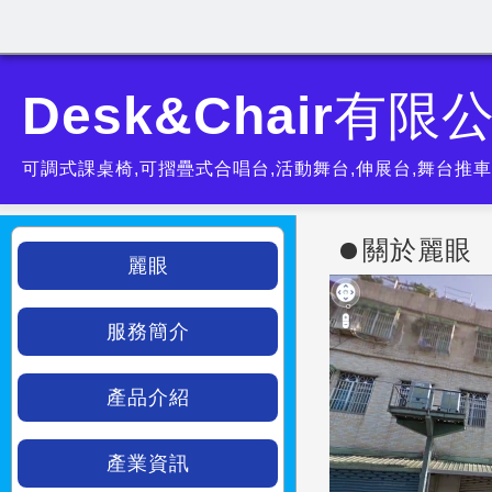
Desk&Chair有限
可調式課桌椅,可摺疊式合唱台,活動舞台,伸展台,舞台推車,
關於麗眼
麗眼
服務簡介
產品介紹
產業資訊