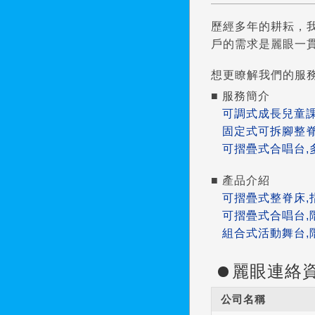
歷經多年的耕耘，
戶的需求是麗眼一
想更瞭解我們的服
■ 服務簡介
可調式成長兒童
固定式可拆腳整脊床
可摺疊式合唱台,
■ 產品介紹
可摺疊式整脊床,
可摺疊式合唱台,
組合式活動舞台,
麗眼連絡
公司名稱