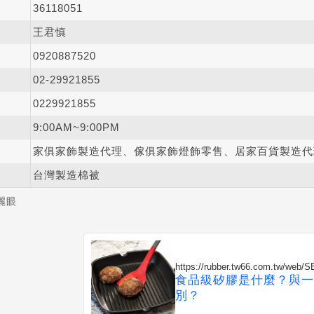
36118051
王君慎
0920
8
8
7
520
02-2
9
9
2
1855
0229921855
9:00AM~9:00PM
家俱家飾製造代理、傢俱家飾燈飾零售、居家百貨製造代
台灣製造棉被
麗眼
https://rubber.tw66.com.tw/web/
食品級矽膠是什麼？與一
別？