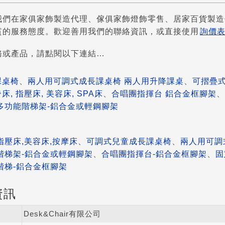
我們在家俱家飾製造代理、傢俱家飾燈飾零售、居家百貨製造
貫的服務態度。歡迎善用我們的聯絡資訊，或直接使用
詢價
務或產品，請點閱以下連結…
課桌椅
、
兩人用可調式成長課桌椅 兩人用升降課桌
、
可摺疊式
, 指壓床, 美容床, SPA床
、
合唱團指揮台 鋁合金框腳架
、
多功能階梯架-鋁合金或輕鋼腳架
指壓床,美容床,按摩床
、
可調式兒童成長課桌椅
、
兩人用可調
階梯架-鋁合金或輕鋼腳架
、
合唱團指揮台-鋁合金框腳架
、
固
階梯-鋁合金框腳架
資訊
Desk&Chair有限公司