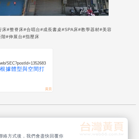
行床
#整脊床
#合唱台
#成長書桌
#SPA床
#教學器材
#美容
臺階
#伸展台
#指壓床
/web/SEC?postId=1352683
根據體型與空間打
聯絡方式後，我們會盡快回覆你