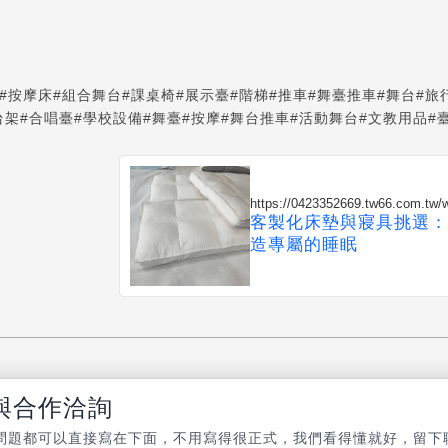
#按摩床
#組合舞台
#課桌椅
#展示臺
#階梯
#推車
#舞臺推車
#舞台
#旅
台架
#合唱臺
#學校設備
#舞臺
#按摩
#舞台推車
#活動舞台
#文教用品
#
https://0423352669.tw66.com.tw
客製化床墊與寢具挑選：
造專屬的睡眠
與合作洽詢
問題都可以直接寫在下面，不用寫得很正式，我們看得懂就好，留下