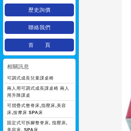
歷史詢價
聯絡我們
首 頁
相關訊息
可調式成長兒童課桌椅
兩人用可調式成長課桌椅 兩人
用升降課桌
可摺疊式整脊床,指壓床,美容
床,按摩床 SPA床
固定式可拆腳整脊床, 指壓床,
美容床, SPA床