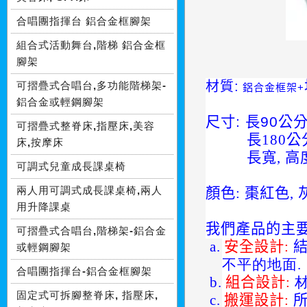
合唱團指揮台 鋁合金框腳架
組合式活動舞台,階梯 鋁合金框
腳架
材質:
可摺疊式合唱台,多功能階梯架-
鋁合金框架+
鋁合金或輕鋼腳架
尺寸:
長90公分
可摺疊式整脊床,指壓床,美容
長180公分
床,按摩床
長寬, 高度
可調式兒童成長課桌椅
兩人用可調式成長課桌椅,兩人
顏色: 棗紅色, 
用升降課桌
我們產品的主
可摺疊式合唱台,階梯架-鋁合金
a.
安全
設計
:
或輕鋼腳架
不平的地面.
合唱團指揮台-鋁合金框腳架
b.
組合
設計
:
材
固定式可拆腳整脊床, 指壓床,
c.
搬運
設計
:
所