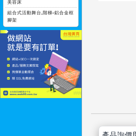
美容床
組合式活動舞台,階梯-鋁合金框
腳架
產品詢價