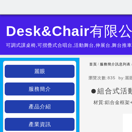
Desk&Chair有限
可調式課桌椅,可摺疊式合唱台,活動舞台,伸展台,舞台推車,
首頁
/
服務簡介訊息列表
麗眼
瀏覽次數:
835
by:
麗
服務簡介
組合式活
材質:鋁合金框架+
產品介紹
產業資訊