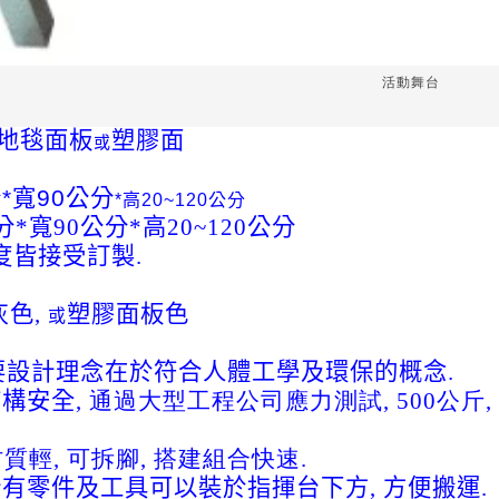
活動舞台
地毯面板
塑膠面
或
*寬90公分
*高20~120公分
*寬90公分
*高20~120公分
皆接受訂製.
灰色,
塑膠面板色
或
要設計理念在於符合人體工學及環保的概念
.
結構安全
, 通過大型工程公司應力測試, 500公斤
質輕, 可拆腳, 搭建組合快速.
有零件及工具可以裝於指揮台下方, 方便搬運.