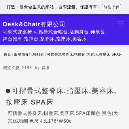
打造一個會做生意的網站，自帶流量、保證有單!
前往了解
Desk&Chair有限公司
可調式課桌椅,可摺疊式合唱台,活動舞台,伸展台,
舞台推車,指揮台,整脊床,指壓床,美容床.
首頁
/
服務簡介訊息列表
/
可摺疊式整脊床,指壓床,美容床,按摩床 SPA床
瀏覽次數:
2186
by:
麗眼
可摺疊式整脊床,指壓床,美容床,
按摩床 SPA床
可摺疊式整脊床,指壓床,美容床,SPA床顏色:黑色(大
宗)或咖啡色尺寸:L176*W60c