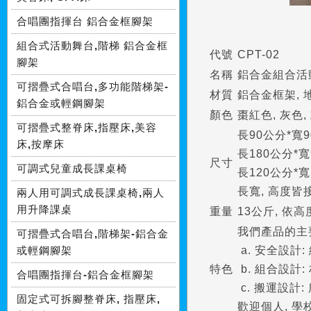
合唱團指揮台 鋁合金框腳架
組合式活動舞台,階梯 鋁合金框
代號
CPT-02
腳架
名稱
鋁合金組合活
可摺疊式合唱台,多功能階梯架-
材質
鋁合金框架,
鋁合金或輕鋼腳架
顏色
棗紅色, 灰色
可摺疊式整脊床,指壓床,美容
長90公分*寬9
床,按摩床
長180公分*寬
尺寸
可調式兒童成長課桌椅
長120公分*寬
長寬, 高度
兩人用可調式成長課桌椅,兩人
用升降課桌
重量
13公斤, 依
我們產品的主
可摺疊式合唱台,階梯架-鋁合金
a. 安全設計
或輕鋼腳架
特色
b. 組合設計:
合唱團指揮台-鋁合金框腳架
c. 搬運設計
固定式可拆腳整脊床, 指壓床,
歡迎個人, 學