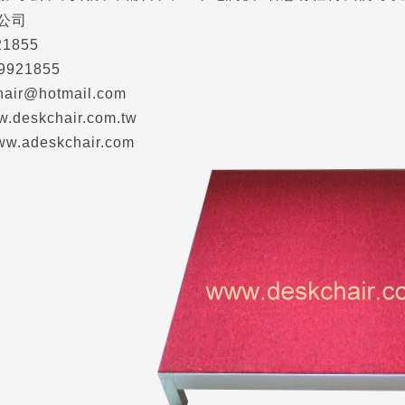
公司
21855
29921855
hair@hotmail.com
w.deskchair.com.tw
ww.adeskchair.com