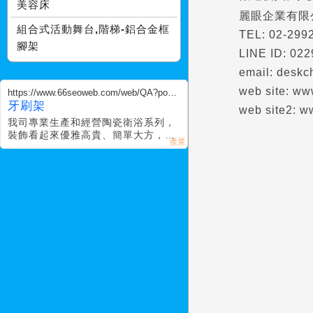
美容床
麗眼企業有限
組合式活動舞台,階梯-鋁合金框
TEL: 02-299
腳架
LINE ID: 02
email: deskc
web site: ww
https://www.66seoweb.com/web/QA?postI
D=327823
牙刷架
web site2: w
我司專業生產和經營陶瓷衛浴系列，
裝飾看起來優雅高貴、簡單大方，有
各系列可供挑選，包君滿意，觀迎廣
大客戶蒞臨參觀。。。。。