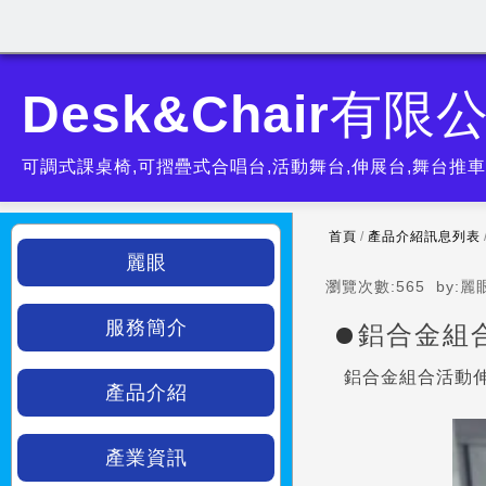
Desk&Chair有限
可調式課桌椅,可摺疊式合唱台,活動舞台,伸展台,舞台推車,
首頁
/
產品介紹訊息列表
麗眼
瀏覽次數:
565
by:
麗
服務簡介
鋁合金組
鋁合金組合活動伸
產品介紹
產業資訊