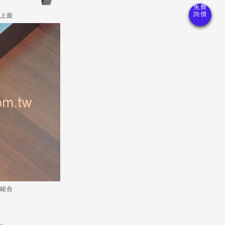
-上面
-組合